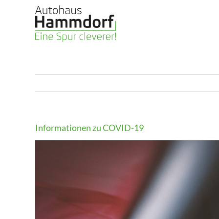
Skip
to
content
Informationen zu COVID-19
View
Larger
Image