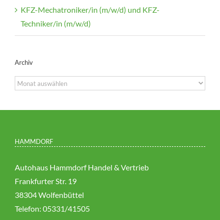
KFZ-Mechatroniker/in (m/w/d) und KFZ-
Techniker/in (m/w/d)
Archiv
Archiv
HAMMDORF
Autohaus Hammdorf Handel & Vertrieb
Frankfurter Str. 19
38304 Wolfenbüttel
Telefon: 05331/41505